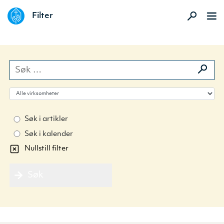
DELK
Filter
Søk etter:
Velg virksomhet
Søk i artikler
Søk i kalender
Nullstill filter
Søk