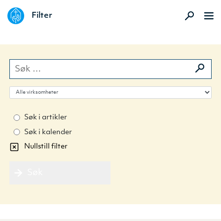
DELK
Filter
Søk etter:
Velg virksomhet
Søk i artikler
Søk i kalender
Nullstill filter
Søk