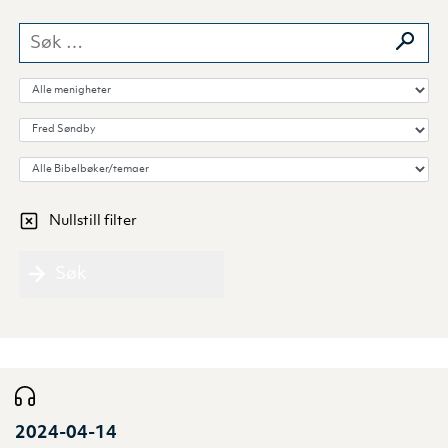
Søk etter:
Velg menighet
Velg forkynner
Velg Bibelbok/tema
Nullstill filter
Søk
2024-04-14