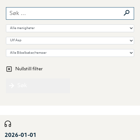
Søk etter:
Velg menighet
Velg forkynner
Velg Bibelbok/tema
Nullstill filter
Søk
2026-01-01