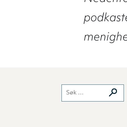
podkaste
menighet
Søk etter: