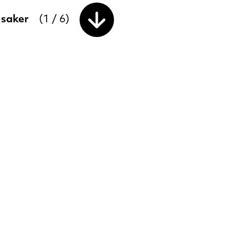
e saker
(
1
/
6
)