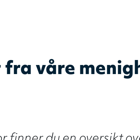
DELK
– Det evangelis
 fra våre menig
 finner du en oversikt ove