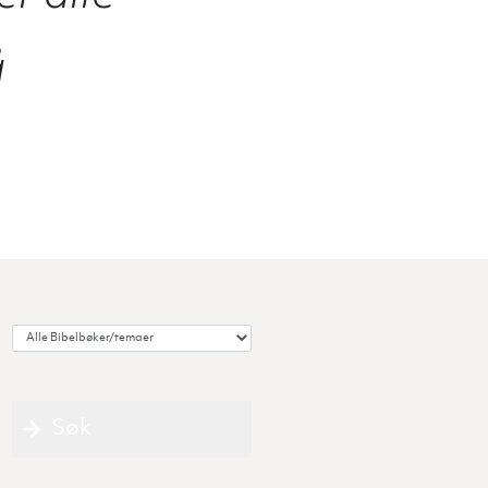
å
Velg Bibelbok/tema
Søk