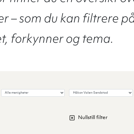
r – som du kan filtrere p
, forkynner og tema.
Velg menighet
Velg forkynner
Nullstill filter