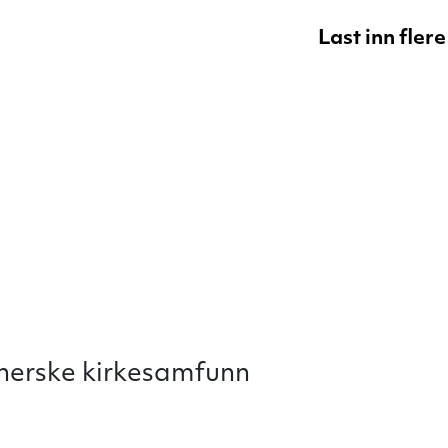
Last inn fler
therske kirkesamfunn