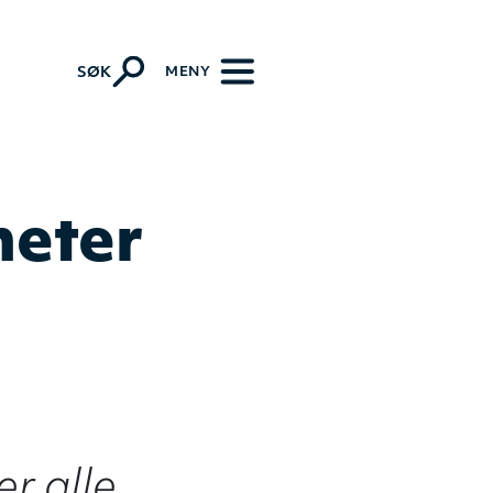
k-lutherske kirkesamfunn
MENY
SØK
heter
r alle