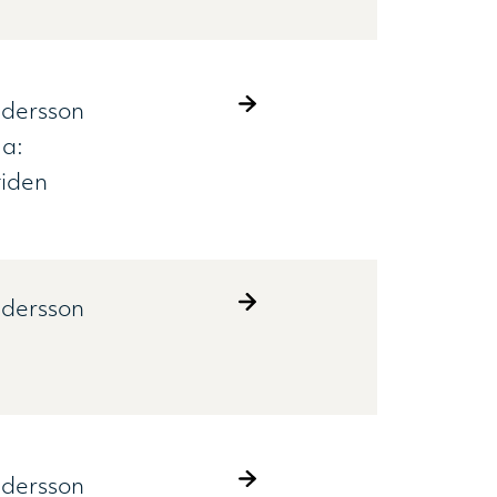
ndersson
a:
iden
ndersson
ndersson