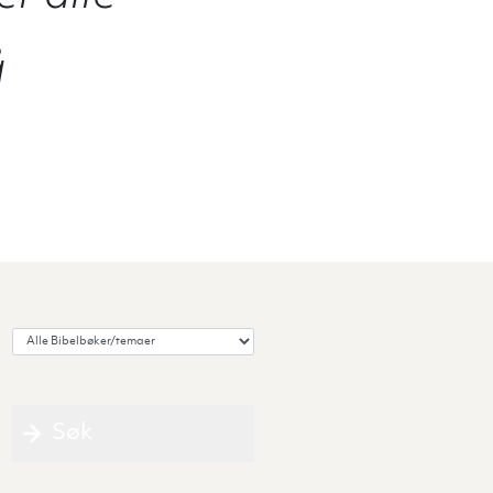
å
Velg Bibelbok/tema
Søk