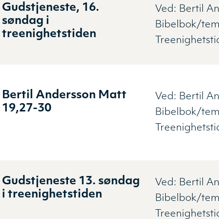
Gudstjeneste, 16.
Ved:
Bertil A
søndag i
Bibelbok/tem
treenighetstiden
Treenighetst
Bertil Andersson Matt
Ved:
Bertil A
19,27-30
Bibelbok/tem
Treenighetst
Gudstjeneste 13. søndag
Ved:
Bertil A
i treenighetstiden
Bibelbok/tem
Treenighetst