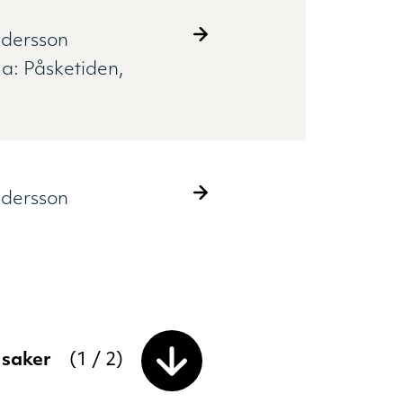
ndersson
ma:
Påsketiden
ndersson
e saker
(
1
/
2
)