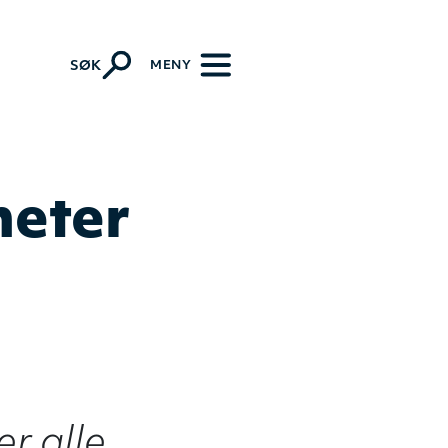
k-lutherske kirkesamfunn
MENY
SØK
heter
r alle