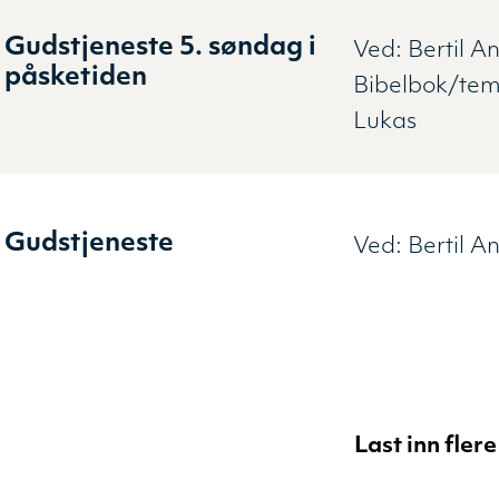
Gudstjeneste 5. søndag i
Ved:
Bertil A
påsketiden
Bibelbok/te
Lukas
Gudstjeneste
Ved:
Bertil A
Last inn fler