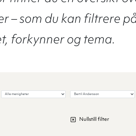
r – som du kan filtrere p
, forkynner og tema.
Velg menighet
Velg forkynner
Nullstill filter