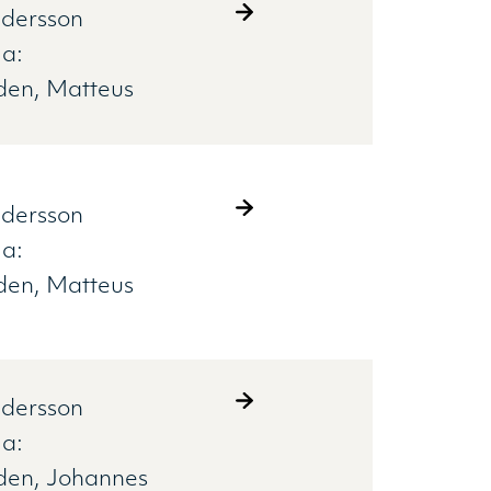
ndersson
a:
iden
Matteus
ndersson
a:
iden
Matteus
ndersson
a:
iden
Johannes