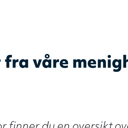
DELK
– Det evangelis
 fra våre menig
 finner du en oversikt ove