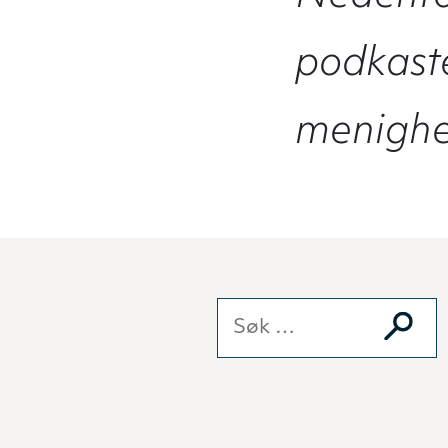
podkaste
menighet
Søk etter: