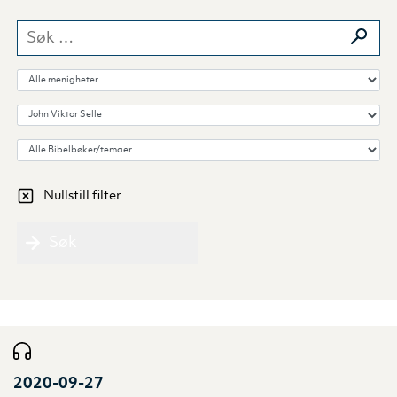
Søk etter:
Velg menighet
Velg forkynner
Velg Bibelbok/tema
Nullstill filter
Søk
2020-09-27