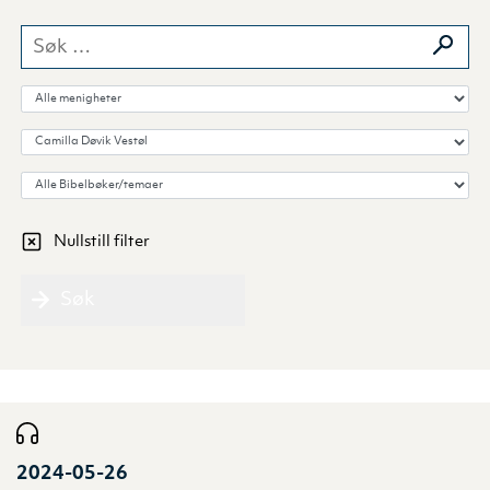
Søk etter:
Velg menighet
Velg forkynner
Velg Bibelbok/tema
Nullstill filter
Søk
2024-05-26