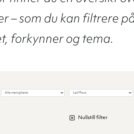
r – som du kan filtrere p
, forkynner og tema.
Velg menighet
Velg forkynner
Nullstill filter