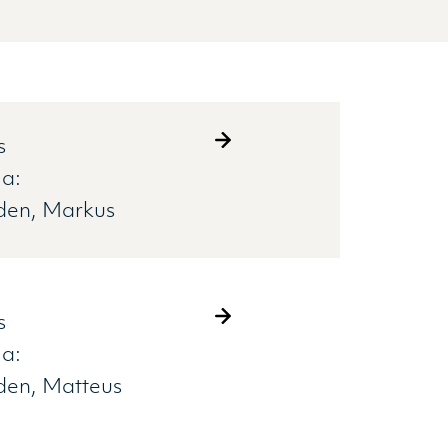
s
a:
iden
Markus
s
a:
iden
Matteus