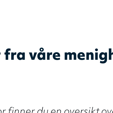
DELK
– Det evangelis
 fra våre menig
 finner du en oversikt ove