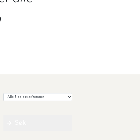
å
Velg Bibelbok/tema
Søk