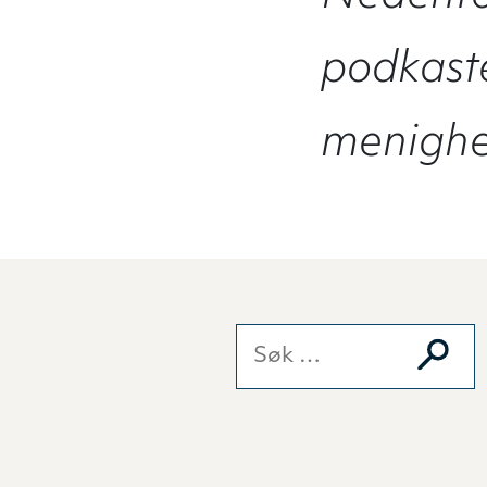
podkaste
menighet
Søk etter: