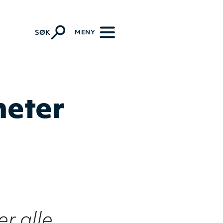
k-lutherske kirkesamfunn
MENY
SØK
heter
r alle