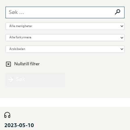
Søk etter:
Velg menighet
Velg forkynner
Velg Bibelbok/tema
Nullstill filter
Søk
2023-05-10