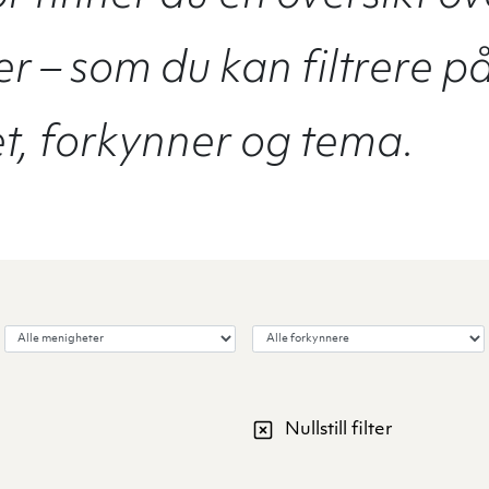
r – som du kan filtrere p
, forkynner og tema.
Velg menighet
Velg forkynner
Nullstill filter