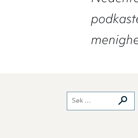
podkaste
menighet
Søk etter: