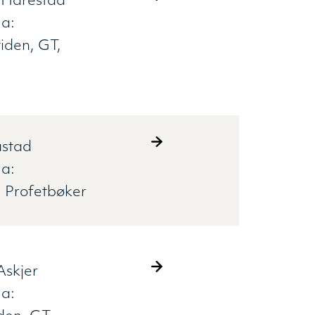
 Harestad
a:
iden
GT
astad
a:
Profetbøker
Askjer
a: