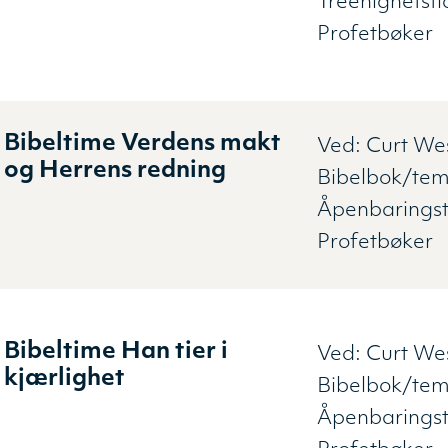
Treenighetst
Profetbøker
Bibeltime Verdens makt
Ved:
Curt W
og Herrens redning
Bibelbok/tem
Åpenbaringst
Profetbøker
Bibeltime Han tier i
Ved:
Curt W
kjærlighet
Bibelbok/tem
Åpenbaringst