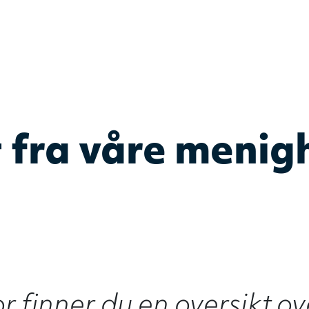
DELK
– Det evangelis
 fra våre menig
 finner du en oversikt ove