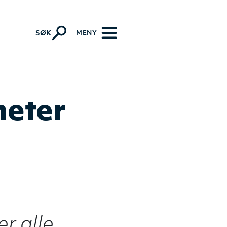
k-lutherske kirkesamfunn
MENY
SØK
heter
r alle