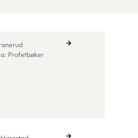
ranerud
ma:
Profetbøker