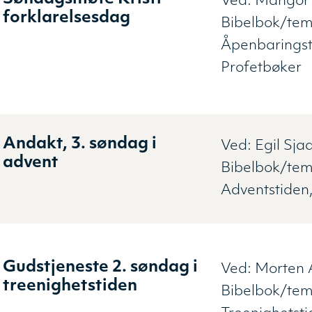
Ved:
Mangor
forklarelsesdag
Bibelbok/tem
Åpenbaringst
Profetbøker
Andakt, 3. søndag i
Ved:
Egil Sja
advent
Bibelbok/tem
Adventstiden
Gudstjeneste 2. søndag i
Ved:
Morten 
treenighetstiden
Bibelbok/tem