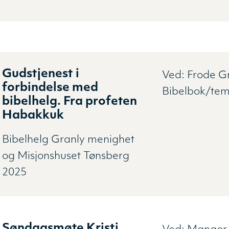
Gudstjenest i
Ved:
Frode G
forbindelse med
Bibelbok/te
bibelhelg. Fra profeten
Habakkuk
Bibelhelg Granly menighet
og Misjonshuset Tønsberg
2025
Søndagsmøte Kristi