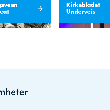
sveen
Kirkebladet
reat
Underveis
mheter