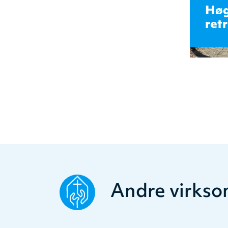
Høg
ret
Andre virkso