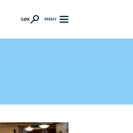
MENY
SØK