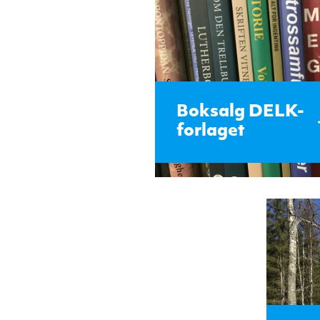
Boksalg DELK-
forlaget