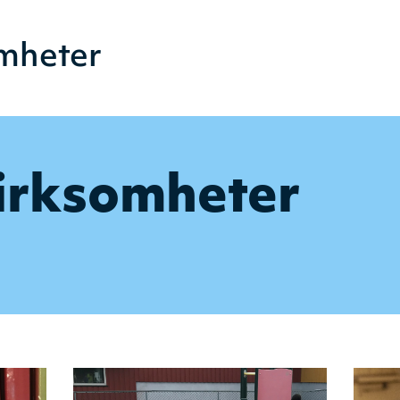
mheter
irksomheter