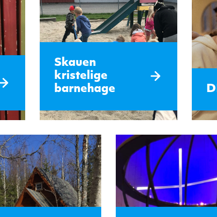
Skauen
kristelige
barnehage
D