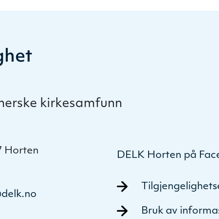
ghet
therske kirkesamfunn
7 Horten
DELK Horten på Fac
Tilgjengelighet
delk.no
Bruk av informa