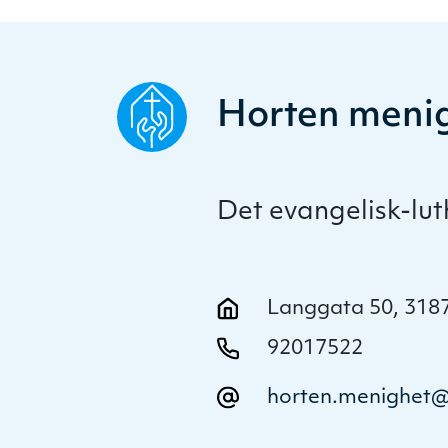
Horten meni
Det evangelisk-lu
Langgata 50, 318
92017522
horten.menighet@