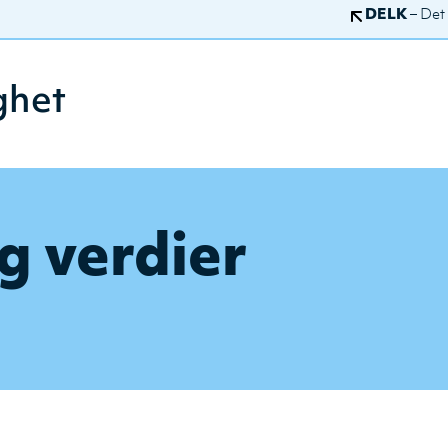
DELK
– Det
ghet
g verdier