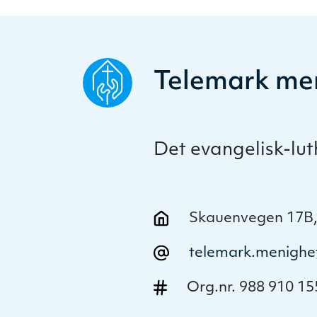
Telemark me
Det evangelisk-lu
Skauenvegen 17B,
telemark.menighe
Org.nr. 988 910 15