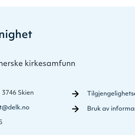
nighet
therske kirkesamfunn
 3746 Skien
Tilgjengelighet
t@delk.no
Bruk av informa
5