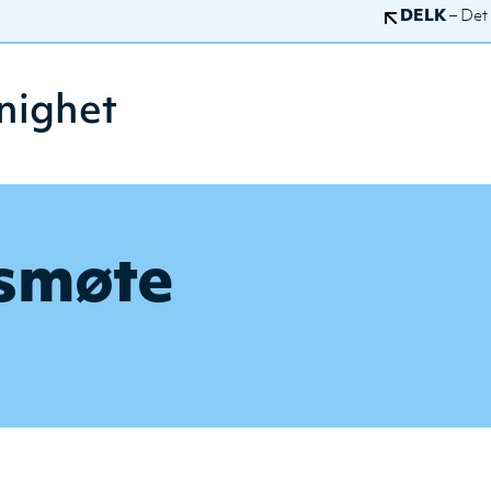
DELK
– Det
nighet
smøte