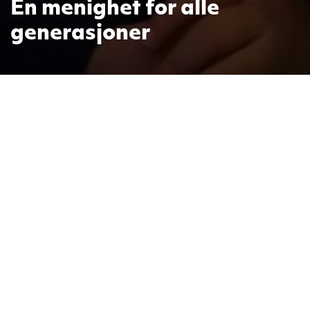
En menighet for alle
generasjoner
Ryenberget menighet er en luthersk frikirke. Hver
søndag samles alle generasjoner i kirka og i løpet
av uka har vi samlinger for ulike aldersgrupper.
Ryenberget menighet er en del av DELK (Det
evangelisk-lutherske kirkesamfunn), Norges
eldste lutherske frikirke, etablert i 1872. Mer om
DELK kan du lese på kirkesamfunnets
hjemmesider
. Vi er en menighet for Oslo og
omland, og har siden 1986 holdt til på Ryen i
Oslo.