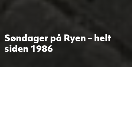
Søndager på Ryen – helt
siden 1986
Ryenberget menighet er en luthersk
frikirke for Oslo og omland, som
siden 1986 har holdt til på Ryen i
Oslo.