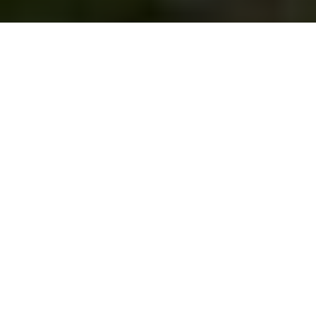
Glimt fra
hverdagen
Informasjon til
Skolestart august 2026
hjemmene ved
skolestart