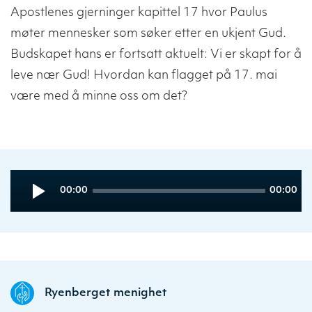
Apostlenes gjerninger kapittel 17 hvor Paulus
møter mennesker som søker etter en ukjent Gud.
Budskapet hans er fortsatt aktuelt: Vi er skapt for å
leve nær Gud! Hvordan kan flagget på 17. mai
være med å minne oss om det?
Audio
Current
Total
00:00
00:00
Player
time
duration
Ryenberget menighet