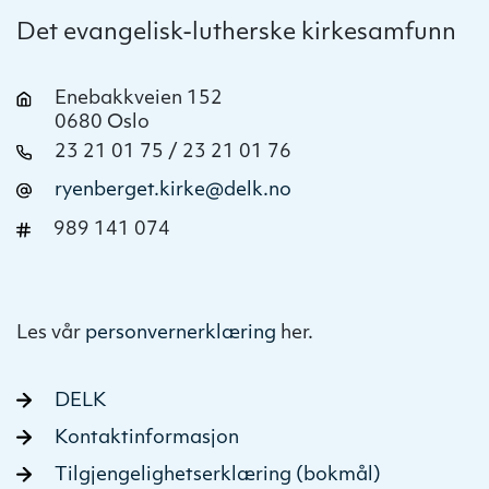
Det evangelisk-lutherske kirkesamfunn
Enebakkveien 152
0680 Oslo
23 21 01 75 / 23 21 01 76
ryenberget.kirke@delk.no
989 141 074
Les vår
personvernerklæring
her.
DELK
Kontaktinformasjon
Tilgjengelighetserklæring (bokmål)