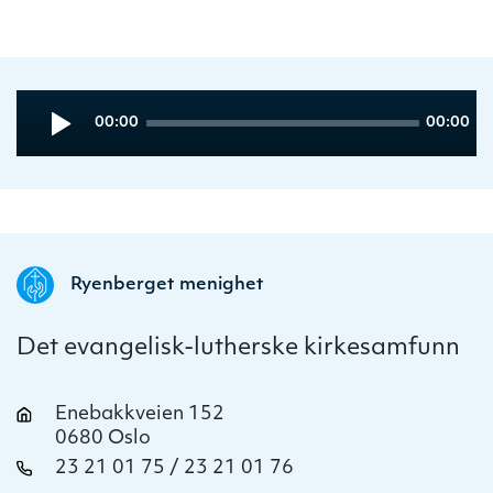
Audio
Current
Total
00:00
00:00
Player
time
duration
Ryenberget menighet
Det evangelisk-lutherske kirkesamfunn
Enebakkveien 152
0680 Oslo
23 21 01 75 / 23 21 01 76