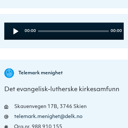
Audio
Current
Total
00:00
00:00
Player
time
duration
Telemark menighet
Det evangelisk-lutherske kirkesamfunn
Skauenvegen 17B, 3746 Skien
telemark.menighet@delk.no
Org.nr. 988 910 155