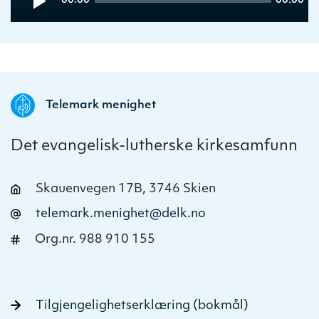
00:00
00:00
Player
time
duration
Telemark menighet
Det evangelisk-lutherske kirkesamfunn
Skauenvegen 17B, 3746 Skien
telemark.menighet@delk.no
Org.nr. 988 910 155
Tilgjengelighetserklæring (bokmål)