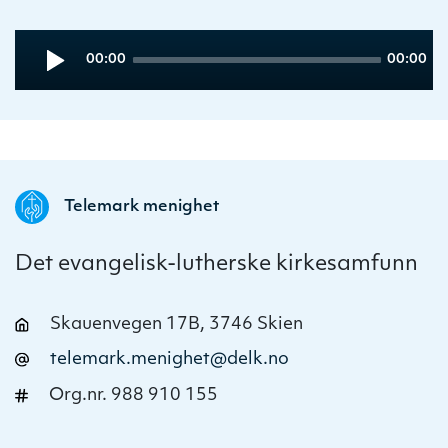
Audio
Current
Total
00:00
00:00
Player
time
duration
Telemark menighet
Det evangelisk-lutherske kirkesamfunn
Skauenvegen 17B, 3746 Skien
telemark.menighet@delk.no
Org.nr. 988 910 155