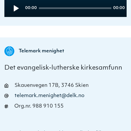
Audio
Current
Total
00:00
00:00
Player
time
duration
Telemark menighet
Det evangelisk-lutherske kirkesamfunn
Skauenvegen 17B, 3746 Skien
telemark.menighet@delk.no
Org.nr. 988 910 155