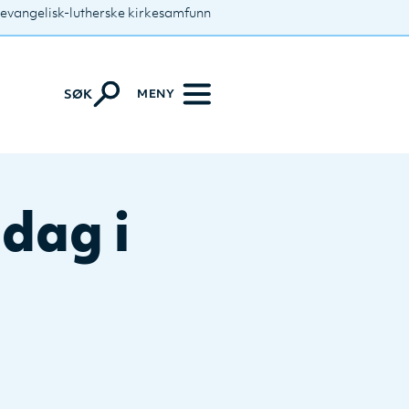
 evangelisk-lutherske kirkesamfunn
MENY
SØK
dag i