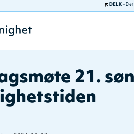
DELK
– Det
nighet
agsmøte 21. søn
ighetstiden