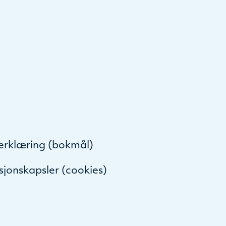
or
decrease
volume.
serklæring (bokmål)
sjonskapsler (cookies)