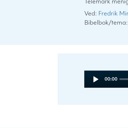
Telemark menig
Ved:
Fredrik Mi
Bibelbok/tema
Audio
Current
00:00
Player
time