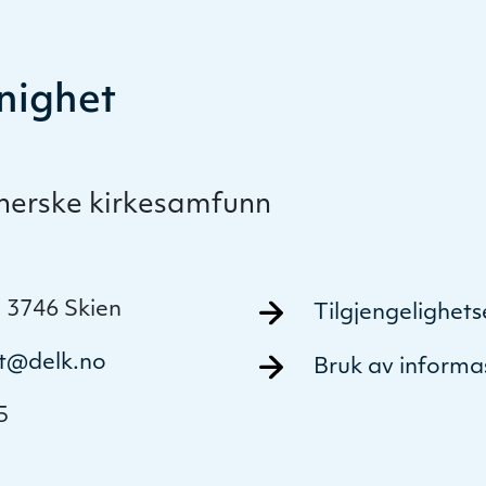
nighet
therske kirkesamfunn
 3746 Skien
Tilgjengelighet
t@delk.no
Bruk av informa
5