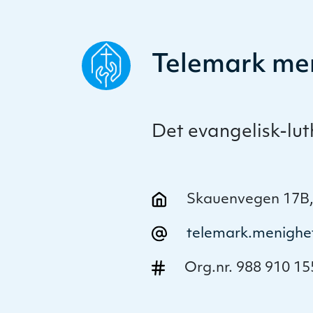
Telemark me
Det evangelisk-lu
Skauenvegen 17B,
telemark.menighe
Org.nr. 988 910 15