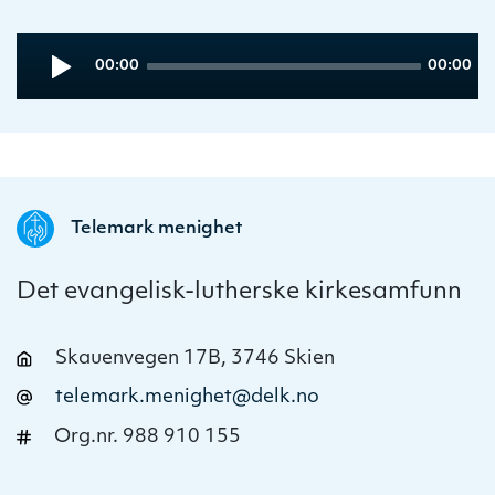
Audio
Current
Total
00:00
00:00
Player
time
duration
Telemark menighet
Det evangelisk-lutherske kirkesamfunn
Skauenvegen 17B, 3746 Skien
telemark.menighet@delk.no
Org.nr. 988 910 155