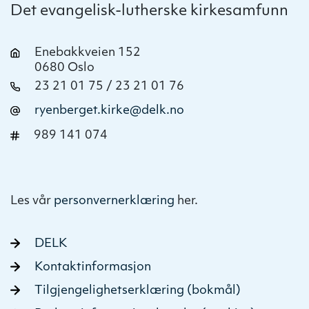
Det evangelisk-lutherske kirkesamfunn
Enebakkveien 152
0680 Oslo
23 21 01 75 / 23 21 01 76
ryenberget.kirke@delk.no
989 141 074
Les vår
personvernerklæring
her.
DELK
Kontaktinformasjon
Tilgjengelighetserklæring (bokmål)