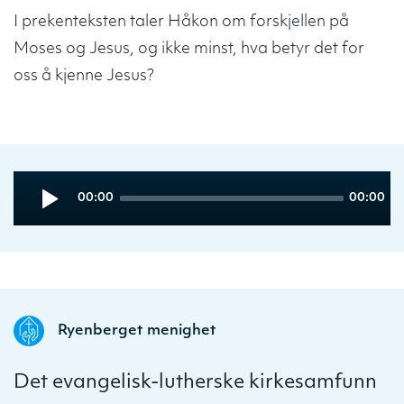
I prekenteksten taler Håkon om forskjellen på
Moses og Jesus, og ikke minst, hva betyr det for
oss å kjenne Jesus?
Audio
Current
Total
00:00
00:00
Player
time
duration
Ryenberget menighet
Det evangelisk-lutherske kirkesamfunn