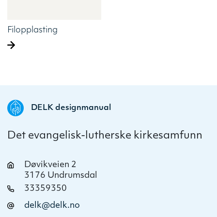
Filopplasting
DELK designmanual
Det evangelisk-lutherske kirkesamfunn
Døvikveien 2
3176 Undrumsdal
33359350
delk@delk.no