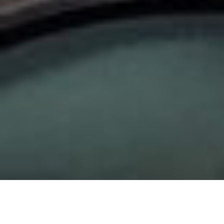
Velkommen til
menigheten vår i
Kristiansand
Fellesskap