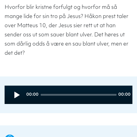
Hvorfor blir kristne forfulgt og hvorfor må så
mange lide for sin tro på Jesus? Håkon prest taler
over Matteus 10, der Jesus sier rett ut at han
sender oss ut som sauer blant ulver. Det høres ut
som dårlig odds å være en sau blant ulver, men er
det det?
Audio
Current
Total
00:00
00:00
Player
time
duration