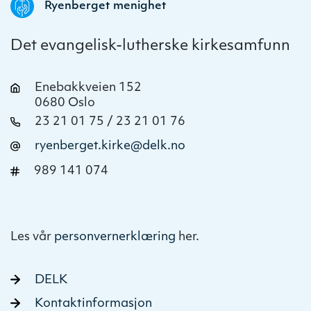
Ryenberget menighet
Det evangelisk-lutherske kirkesamfunn
Enebakkveien 152
0680 Oslo
23 21 01 75 / 23 21 01 76
ryenberget.kirke@delk.no
989 141 074
Les vår
personvernerklæring
her.
DELK
Kontaktinformasjon