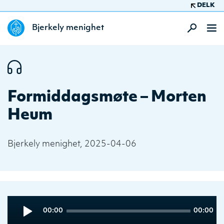
DELK
Bjerkely menighet
Formiddagsmøte – Morten
Heum
Bjerkely menighet, 2025-04-06
Audio
Current
Total
00:00
00:00
Player
time
duration