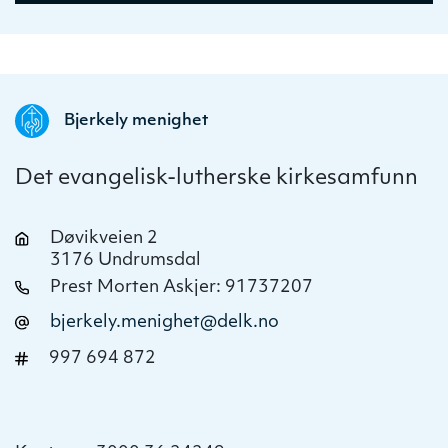
Bjerkely menighet
Det evangelisk-lutherske kirkesamfunn
Døvikveien 2
3176 Undrumsdal
Prest Morten Askjer: 91737207
bjerkely.menighet@delk.no
997 694 872