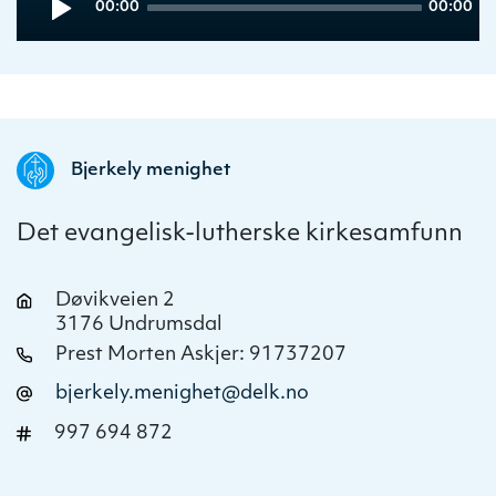
Current
Total
00:00
00:00
Player
time
duration
Bjerkely menighet
Det evangelisk-lutherske kirkesamfunn
Døvikveien 2
3176 Undrumsdal
Prest Morten Askjer: 91737207
bjerkely.menighet@delk.no
997 694 872