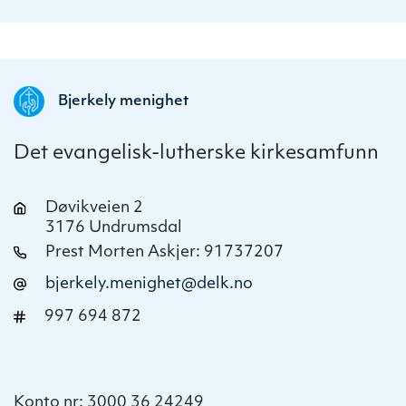
Bjerkely menighet
Det evangelisk-lutherske kirkesamfunn
Døvikveien 2
3176 Undrumsdal
Prest Morten Askjer: 91737207
bjerkely.menighet@delk.no
997 694 872
Konto nr: 3000 36 24249