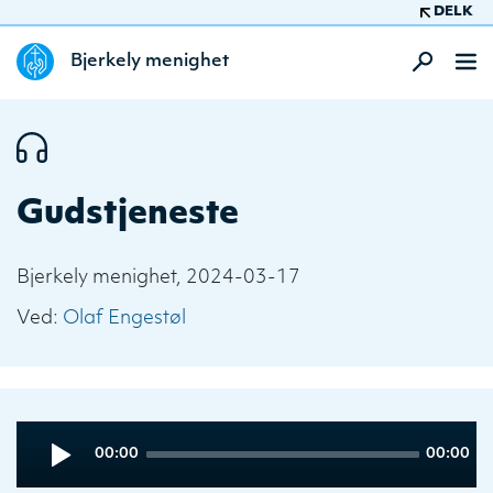
DELK
Bjerkely menighet
Gudstjeneste
Bjerkely menighet, 2024-03-17
Ved:
Olaf Engestøl
Audio
Current
Total
00:00
00:00
Player
time
duration