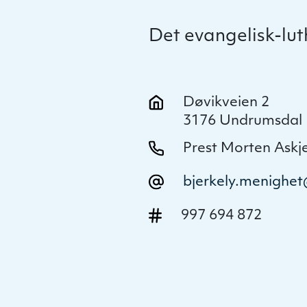
Det evangelisk-lu
Døvikveien 2
3176 Undrumsdal
Prest Morten Askj
bjerkely.menighe
997 694 872