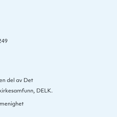
249
en del av Det
 kirkesamfunn, DELK.
 menighet