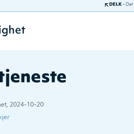
DELK
– Det
ighet
tjeneste
het, 2024-10-20
kjer