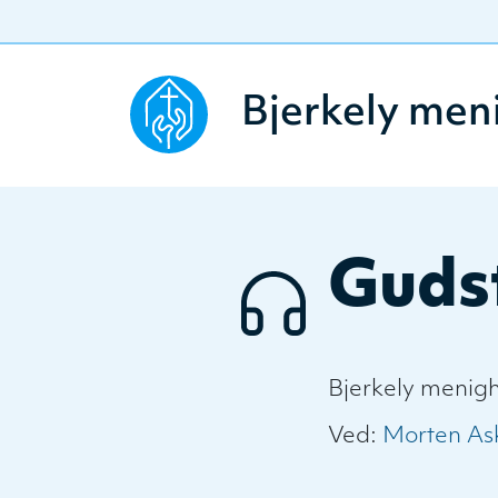
Bjerkely men
Guds
Bjerkely menig
Ved:
Morten As