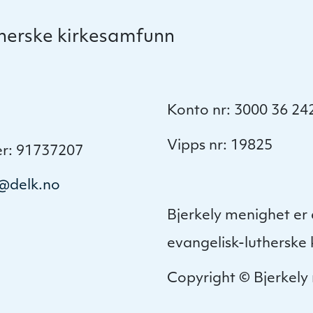
therske kirkesamfunn
Konto nr: 3000 36 24
Vipps nr: 19825
er: 91737207
t@delk.no
Bjerkely menighet er 
evangelisk-lutherske
Copyright © Bjerkely