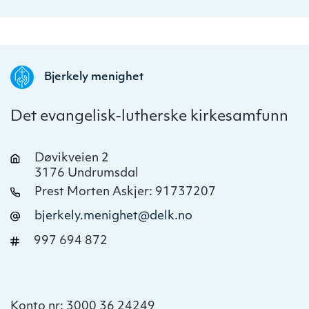
Bjerkely menighet
Det evangelisk-lutherske kirkesamfunn
Døvikveien 2
3176 Undrumsdal
Prest Morten Askjer: 91737207
bjerkely.menighet@delk.no
997 694 872
Konto nr: 3000 36 24249