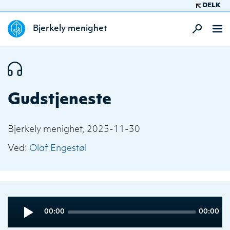
DELK
Bjerkely menighet
Gudstjeneste
Bjerkely menighet, 2025-11-30
Ved:
Olaf Engestøl
Audio
Current
Total
00:00
00:00
Player
time
duration