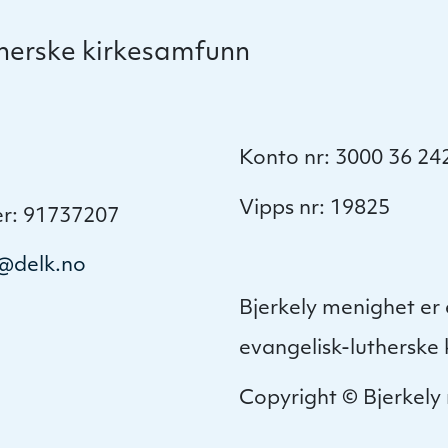
therske kirkesamfunn
Konto nr: 3000 36 24
Vipps nr: 19825
er: 91737207
t@delk.no
Bjerkely menighet er 
evangelisk-lutherske
Copyright © Bjerkely