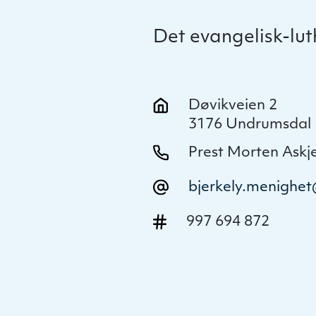
Det evangelisk-lu
Døvikveien 2
3176 Undrumsdal
Prest Morten Askj
bjerkely.menighe
997 694 872