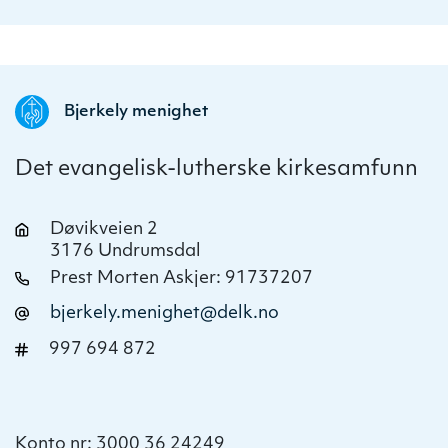
Bjerkely menighet
Det evangelisk-lutherske kirkesamfunn
Døvikveien 2
3176 Undrumsdal
Prest Morten Askjer: 91737207
bjerkely.menighet@delk.no
997 694 872
Konto nr: 3000 36 24249