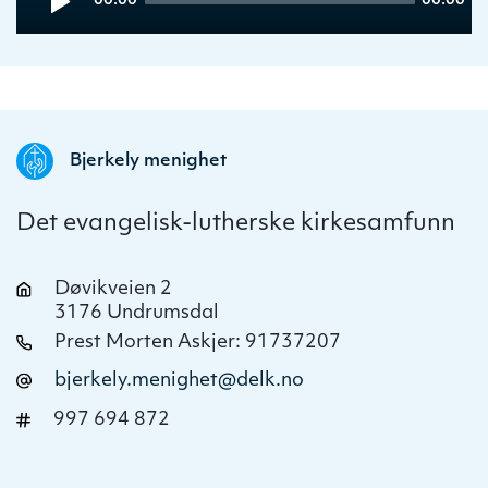
00:00
00:00
Player
time
duration
Bjerkely menighet
Det evangelisk-lutherske kirkesamfunn
Døvikveien 2
3176 Undrumsdal
Prest Morten Askjer: 91737207
bjerkely.menighet@delk.no
997 694 872