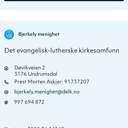
Bjerkely menighet
Det evangelisk-lutherske kirkesamfunn
Døvikveien 2
3176 Undrumsdal
Prest Morten Askjer: 91737207
bjerkely.menighet@delk.no
997 694 872