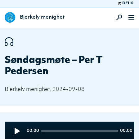
DELK
Bjerkely menighet
Søndagsmøte – Per T
Pedersen
Bjerkely menighet, 2024-09-08
Audio
Current
Total
00:00
00:00
Player
time
duration