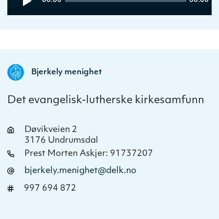
00:00
00:00
Player
time
duration
Bjerkely menighet
Det evangelisk-lutherske kirkesamfunn
Døvikveien 2
3176 Undrumsdal
Prest Morten Askjer: 91737207
bjerkely.menighet@delk.no
997 694 872