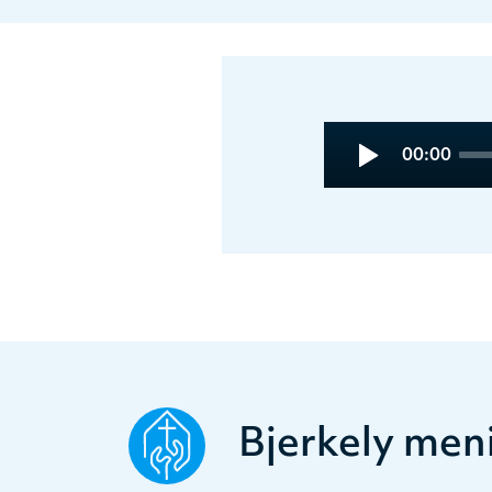
Audio
Current
00:00
Player
time
Bjerkely men