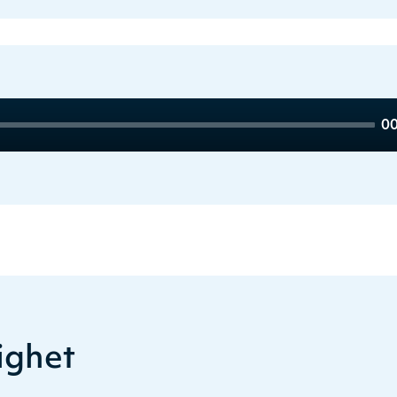
To
00
du
ighet