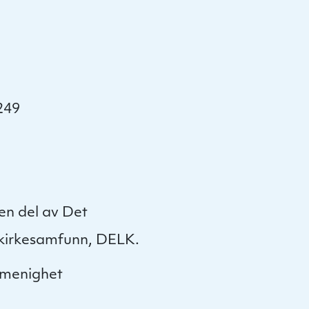
249
en del av Det
 kirkesamfunn, DELK.
 menighet