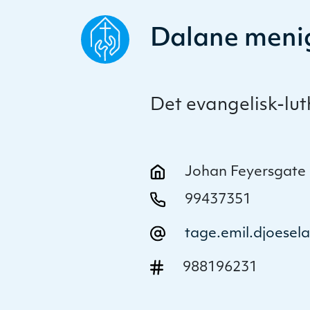
Dalane meni
Det evangelisk-lu
Johan Feyersgate 
99437351
tage.emil.djoesel
988196231