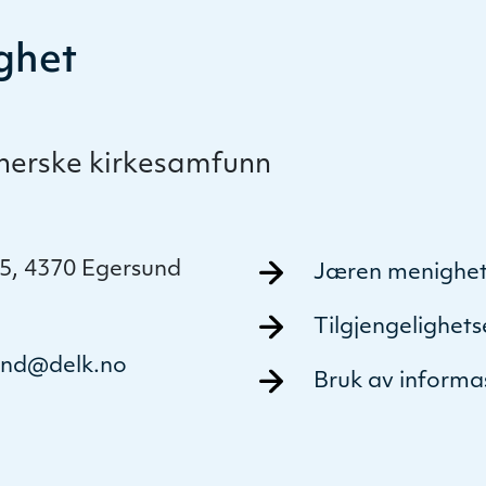
ghet
therske kirkesamfunn
5, 4370 Egersund
Jæren menighe
Tilgjengelighet
and@delk.no
Bruk av informa