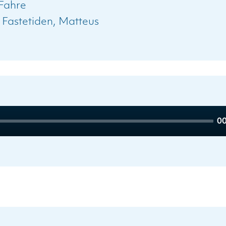
Fahre
:
Fastetiden
Matteus
To
00
du