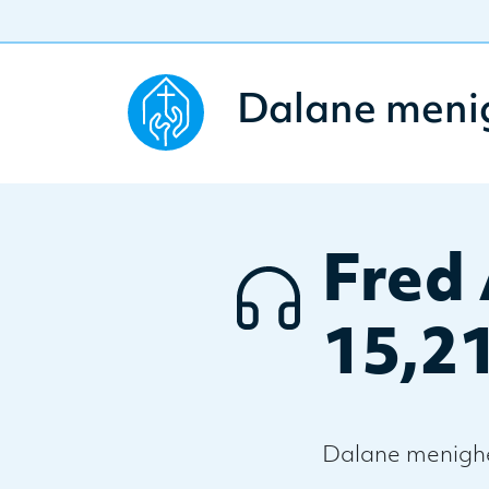
Dalane meni
Fred 
15,2
Dalane menighe