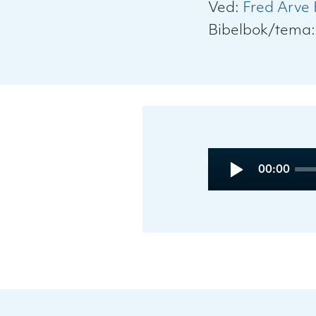
Ved:
Fred Arve 
Bibelbok/tema
Audio
Current
00:00
Player
time