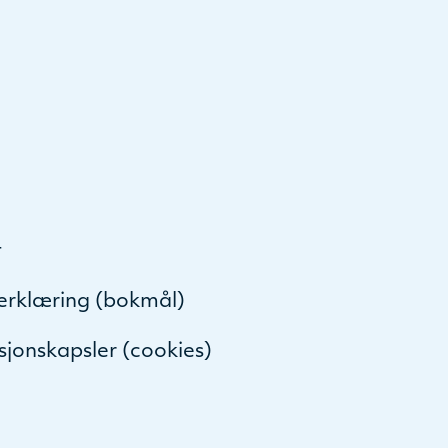
decrease
volume.
t
serklæring (bokmål)
sjonskapsler (cookies)