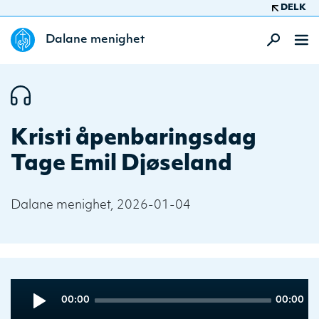
DELK
Dalane menighet
Kristi åpenbaringsdag
Tage Emil Djøseland
Dalane menighet, 2026-01-04
Audio
Current
Total
00:00
00:00
Player
time
duration