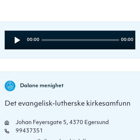
Audio
Current
Total
00:00
00:00
Player
time
duration
Dalane menighet
Det evangelisk-lutherske kirkesamfunn
Johan Feyersgate 5, 4370 Egersund
99437351