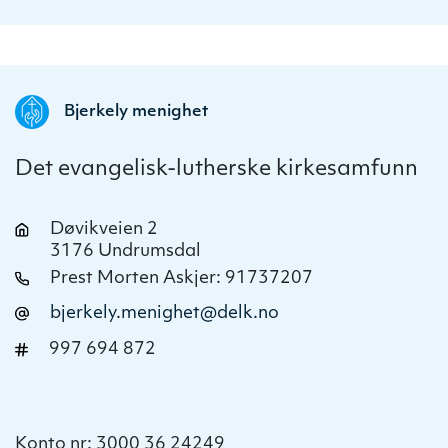
Bjerkely menighet
Det evangelisk-lutherske kirkesamfunn
Døvikveien 2
3176 Undrumsdal
Prest Morten Askjer: 91737207
bjerkely.menighet@delk.no
997 694 872
Konto nr: 3000 36 24249