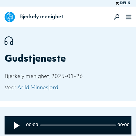
DELK
Bjerkely menighet
Gudstjeneste
Bjerkely menighet, 2025-01-26
Ved:
Arild Minnesjord
Audio
Current
Total
00:00
00:00
Player
time
duration