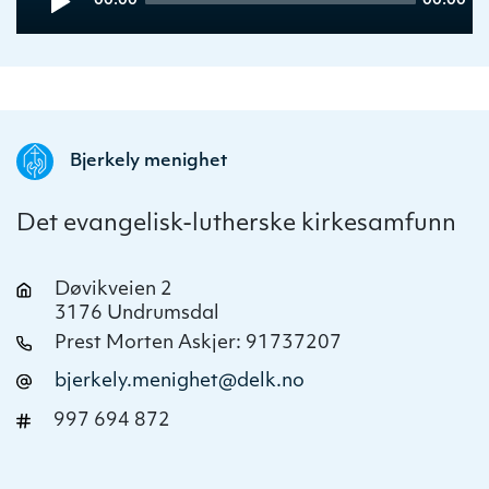
00:00
00:00
Player
time
duration
Bjerkely menighet
Det evangelisk-lutherske kirkesamfunn
Døvikveien 2
3176 Undrumsdal
Prest Morten Askjer: 91737207
bjerkely.menighet@delk.no
997 694 872