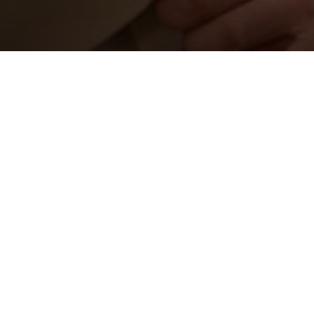
 minnest at han
tverdshandlinga
g er Herren
ste.» Siste del
 Må adventstida
este med vekt på
nasjonen fann