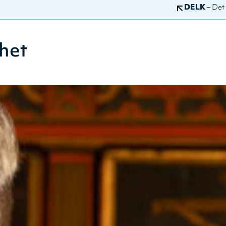
DELK
– Det
het