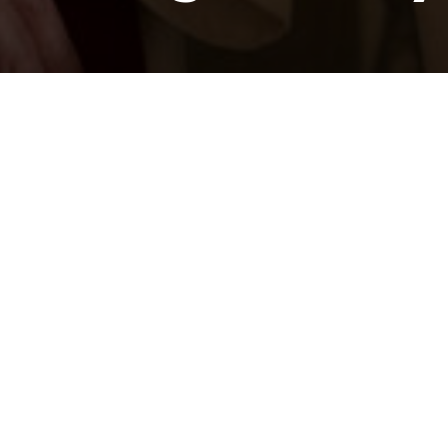
 adventstida. Ei tid der me ventar på Herren og
ndag vart dette knytt opp mot blant anna nat
til oss. I liturgien syng me «Hellig, hellig, helli
en er fylt av hans herlighet. Hosianna i det høye
pet som Jesus vart hylla med på palmesundag.
år verta prega av dette.
li sett inn i ei livslang teneste i kyrkja. Ei ten
rdet og forvaltning av sakramenta. Sjølve ordi