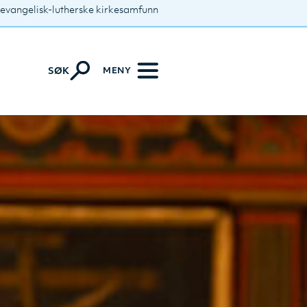
 evangelisk-lutherske kirkesamfunn
MENY
SØK