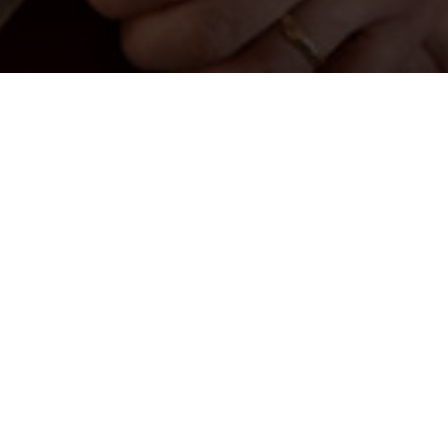
Me er no inne i
er komen. På su
der Kristus kjem 
Sebaot. All jord
er det same ro
bli ei tid som f
Ordinasjon
Ordinasjon er å b
forkynning av o