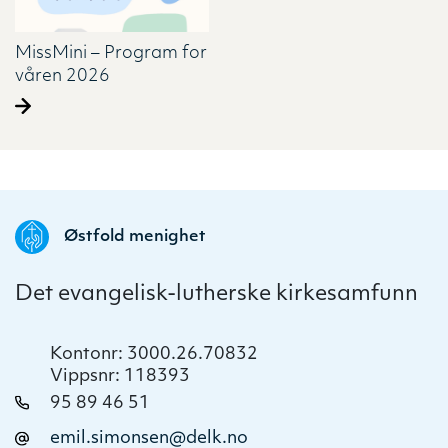
MissMini – Program for
våren 2026
Østfold menighet
Det evangelisk-lutherske kirkesamfunn
Kontonr: 3000.26.70832
Vippsnr: 118393
95 89 46 51
emil.simonsen@delk.no