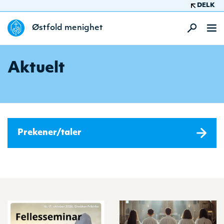
DELK
Østfold menighet
Aktuelt
Prekener/taler