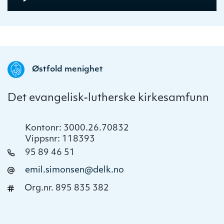
Player
time
duration
Østfold menighet
Det evangelisk-lutherske kirkesamfunn
Kontonr: 3000.26.70832
Vippsnr: 118393
95 89 46 51
emil.simonsen@delk.no
Org.nr. 895 835 382