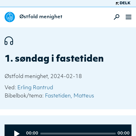
DELK
Østfold menighet
1. søndag i fastetiden
Østfold menighet, 2024-02-18
Ved:
Erling Rantrud
Bibelbok/tema:
Fastetiden
Matteus
Audio
Current
Total
00:00
00:00