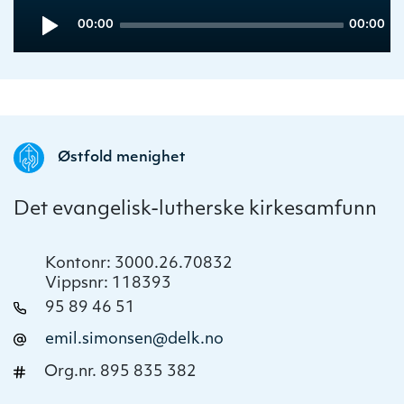
Audio
Current
Total
00:00
00:00
Player
time
duration
Østfold menighet
Det evangelisk-lutherske kirkesamfunn
Kontonr: 3000.26.70832
Vippsnr: 118393
95 89 46 51
emil.simonsen@delk.no
Org.nr. 895 835 382